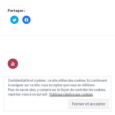
Partager :
C
C
l
l
i
i
q
q
u
u
e
e
z
z
p
p
o
o
u
u
r
r
p
p
a
a
r
r
YouTube
t
t
a
a
g
g
e
e
r
r
s
s
Fièrement propulsé par WordPress
u
u
Confidentialité et cookies : ce site utilise des cookies. En continuant
r
r
à naviguer sur ce site, vous acceptez que nous en utilisions.
T
F
w
a
Pour en savoir plus, y compris sur la façon de contrôler les cookies,
i
c
reportez-vous à ce qui suit :
Politique relative aux cookies
t
e
t
b
e
o
r
o
(
k
o
(
u
o