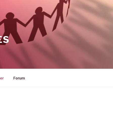
ES
er
Forum