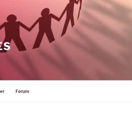
ES
er
Forum