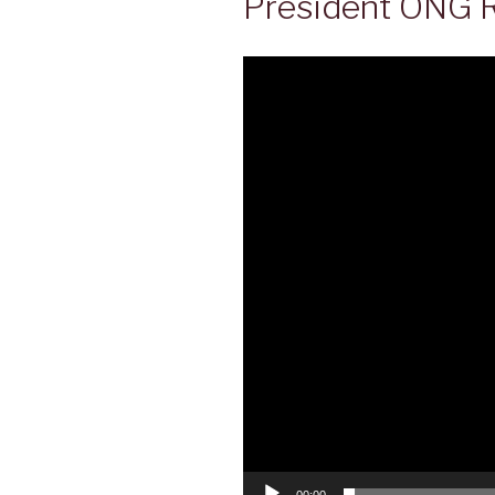
President ONG 
Lecteur
vidéo
00:00