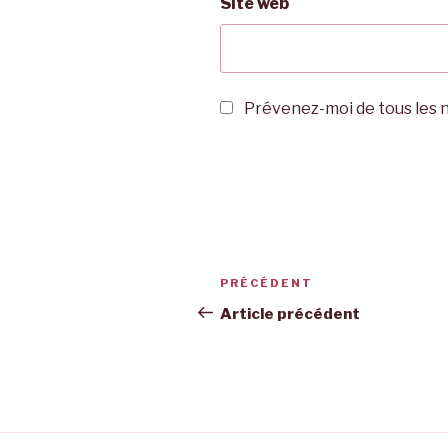
Site web
Prévenez-moi de tous les n
Navigation
Article
PRÉCÉDENT
de
précédent
Article précédent
l’article