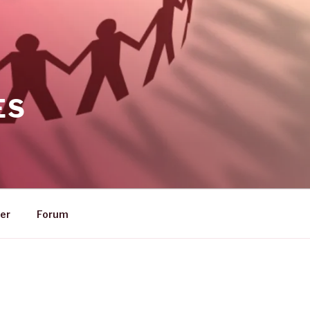
ES
er
Forum