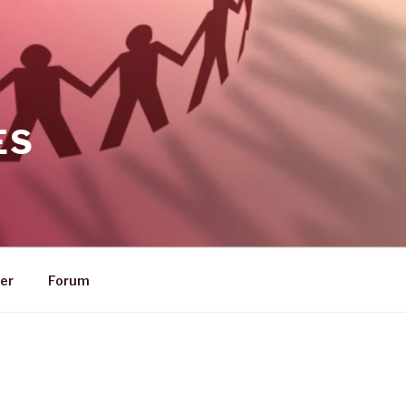
ES
er
Forum