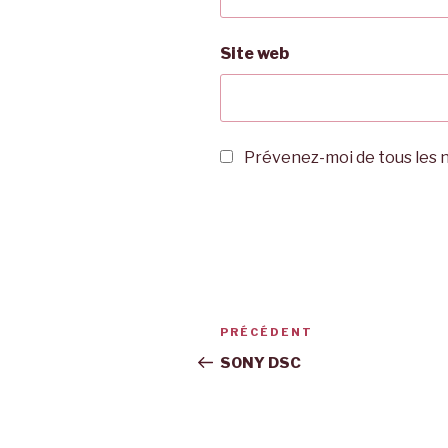
Site web
Prévenez-moi de tous les n
Navigation
Article
PRÉCÉDENT
de
précédent
SONY DSC
l’article