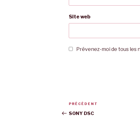
Site web
Prévenez-moi de tous les n
Navigation
Article
PRÉCÉDENT
de
précédent
SONY DSC
l’article